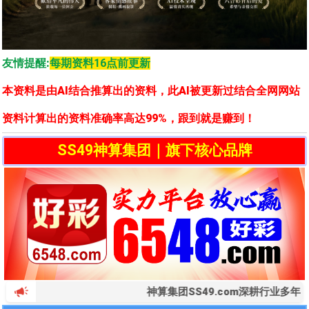
友情提醒:
每期资料16点前更新
本资料是由AI结合推算出的资料，此AI被更新过结合全网网站
资料计算出的资料准确率高达99%，跟到就是赚到！
SS49神算集团｜旗下核心品牌
神算集团SS49.com深耕行业多年，联合49图库8