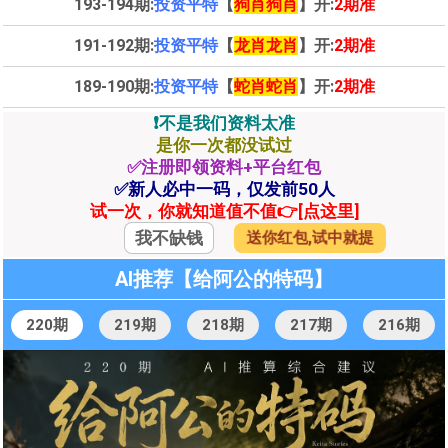
193-194期:
投资平特
【
狗肖狗肖
】开:
2期准
191-192期:
投资平特
【
龙肖龙肖
】开:
2期准
189-190期:
投资平特
【
蛇肖蛇肖
】开:
2期准
❗️不是我们资料太准
是你一次都没试过
✅注册即领资料+平台红包
✅新人必中一码，仅发前50人
试一次，你就知道值不值👉[点这里]
我不缺钱
送你红包,试中就提
AI推荐【给阿公的特码】
220期
219期
218期
217期
216期