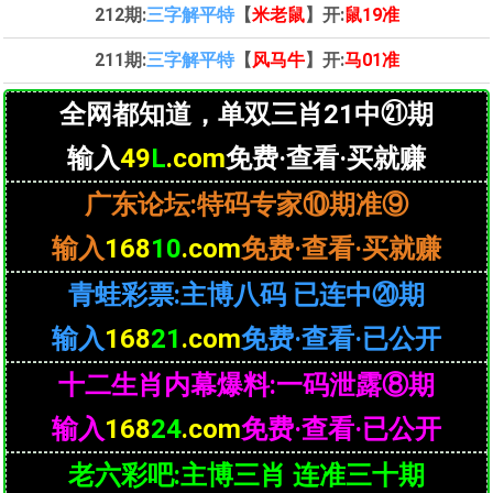
212期:
三字解平特
【
米老鼠
】开:
鼠19
准
211期:
三字解平特
【
风马牛
】开:
马01
准
全网都知道，单双三肖21中㉑期
输入
49
L
.com
免费·查看·买就赚
广东论坛:特码专家⑩期准⑨
输入
168
10
.com
免费·查看·买就赚
青蛙彩票:主博八码 已连中⑳期
输入
168
21
.com
免费·查看·已公开
十二生肖内幕爆料:一码泄露⑧期
输入
168
24
.com
免费·查看·已公开
老六彩吧:主博三肖 连准三十期