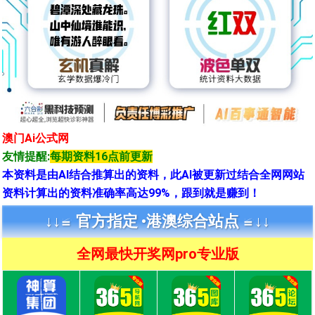
澳门Ai公式网
友情提醒:
每期资料16点前更新
本资料是由AI结合推算出的资料，此AI被更新过结合全网网站
资料计算出的资料准确率高达99%，跟到就是赚到！
↓↓≌ 官方指定 •
港澳综合站点 ≌↓↓
全网最快开奖网pro专业版