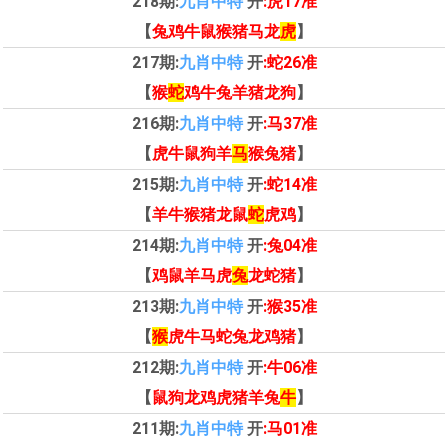
218期:
九肖中特
开
:虎17准
【
兔鸡牛鼠猴猪马龙
虎
】
217期:
九肖中特
开
:蛇26准
【
猴
蛇
鸡牛兔羊猪龙狗
】
216期:
九肖中特
开
:马37准
【
虎牛鼠狗羊
马
猴兔猪
】
215期:
九肖中特
开
:蛇14准
【
羊牛猴
猪
龙鼠
蛇
虎鸡
】
214期:
九肖中特
开
:兔04准
【
鸡鼠羊马虎
兔
龙蛇猪
】
213期:
九肖中特
开
:猴35准
【
猴
虎牛马蛇兔龙鸡猪
】
212期:
九肖中特
开
:牛06准
【
鼠狗龙鸡虎猪羊兔
牛
】
211期:
九肖中特
开
:马01准