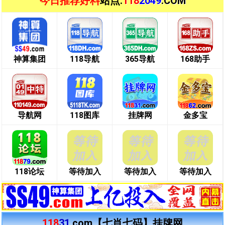
今日推荐好料
站点:
118
2049
.COM
神算集团
118导航
365导航
168助手
导航网
118图库
挂牌网
金多宝
118论坛
等待加入
等待加入
等待加入
118
31
.com【七肖七码】挂牌网