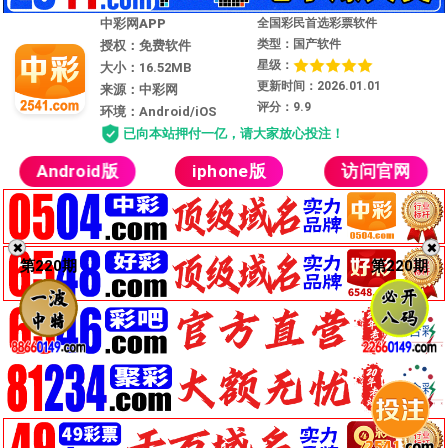
中彩网APP
全国彩民首选彩票软件
类型：国产软件
授权：免费软件
星级：
大小：16.52MB
更新时间：2026.01.01
来源：中彩网
评分：9.9
环境：Android/iOS
已向本站押付一亿，请大家放心投注！
Android版
iphone版
访问官网
✖️
✖️
第
220
期
第
220
期