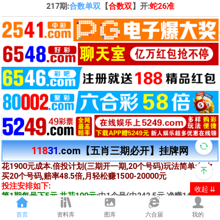
217期:
合数单双
【
合数双
】开:
蛇26准
118
31
.com【五肖三期必开】挂牌网
花1900元成本.倍投计划(三期开一期,20个号码)玩法简单:每次
买20个号码,赔率48.5倍,月轻松赚1500-20000元
投注安排如下:
收起 ⇊
第1期每号下5元,共花100元:
中1个号(中242.5元,净赚142.5元)
第2期每号下15元,共花300元(累计投入400元):
中1个号(赢
727.5元,净赚327.5元)
首页
资料库
图库
六合届
我的