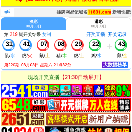
挂牌网易记域名
11831.com
新增快捷进站及自
澳彩
港彩
08月08日
08月08日
第
219
期
开奖结果
复制
开奖直播
开奖记录
31
41
07
08
29
22
43
鼠
/
水
虎
/
火
鼠
/
土
猪
/
木
虎
/
土
鸡
/
水
鼠
/
金
大数据榜单
第220期
08
月
08
日 星期
六
21点32分
现场开奖直播
【21:30自动展开】