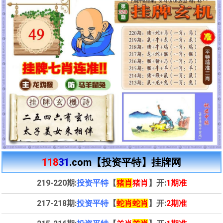
118
31
.com【投资平特】挂牌网
219-220期:
投资平特
【
猪肖
猪肖
】开:
1期准
217-218期:
投资平特
【
蛇肖蛇肖
】开:
2期准