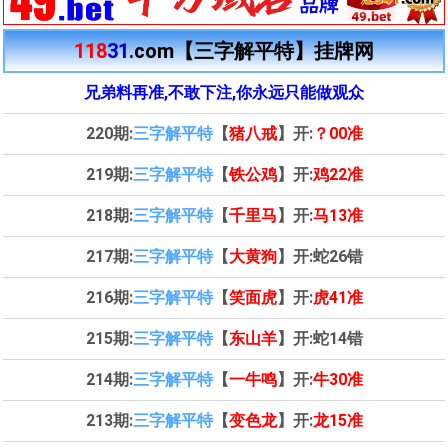
118
31
.com【三字解平特】挂牌网
兄弟料再准,不敢下注,你永远只能做观众
220期:
三字解平特
【
猪八戒
】开:
？00
准
219期:
三字解平特
【
铁公鸡
】开:
鸡22
准
218期:
三字解平特
【
千里马
】开:
马13
准
217期:
三字解平特
【
大黄狗
】开:
蛇26错
216期:
三字解平特
【
笑面虎
】开:
虎41
准
215期:
三字解平特
【
东山羊
】开:
蛇14错
214期:
三字解平特
【
一牛鸣
】开:
牛30
准
213期:
三字解平特
【
变色龙
】开:
龙15
准