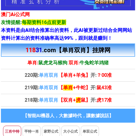
澳门Ai公式网
友情提醒:
每期资料16点前更新
本资料是由AI结合推算出的资料，此AI被更新过结合全网网站
资料计算出的资料准确率高达99%，跟到就是赚到！
118
31
.com【单肖双肖】挂牌网
单肖:
鼠虎龙马猴狗
双肖:
牛兔蛇羊鸡猪
220期:
单肖双肖
【单肖+羊兔】
开:
？00准
219期:
单肖双肖
【
单肖
+牛蛇】
开:
鼠43准
218期:
单肖双肖
【双肖+
虎
鼠】
开:
虎17准
【智能AI機器人，大數據時代，讓數據說話】
三肖中特
平特一肖
家野公式
大小公式
单双公式